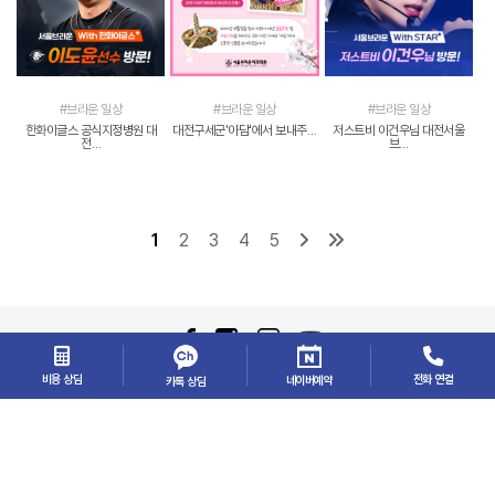
#브라운 일상
#브라운 일상
#브라운 일상
한화이글스 공식지정병원 대
대전구세군'아담'에서 보내주…
저스트비 이건우님 대전서울
전…
브…
1
2
3
4
5
대전광역시 서구 둔산로123번길 28 브라운빌딩
비용 상담
전화 연결
네이버예약
카톡 상담
대표 : 송창호
|
사업자번호: 544-49-00038
|
TEL: 042-716-5030
COPYRIGHT＠ 2015 SEOUL BROWN DENTAL CLINIC. ALLRIGHTS RESERVED.