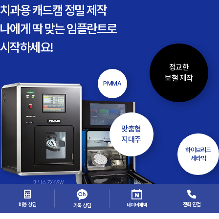
치과용 캐드캠 정밀 제작
나에게 딱 맞는 임플란트로
시작하세요!
정교한
보철 제작
PMMA
맞춤형
지대주
하이브리드
세라믹
비용 상담
전화 연결
네이버예약
카톡 상담