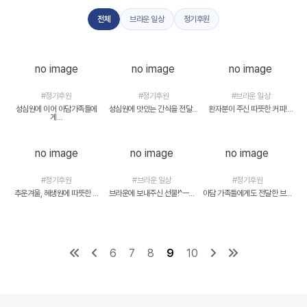
전체
브라운 일상
정기후원
no image
no image
no image
#정기후원
#정기후원
#브라운 일상
성심원에 이어 아담가족들에
성심원에 맛있는 간식을 전달…
환자분이 주신 따뜻한 커피!…
게…
no image
no image
no image
#정기후원
#브라운 일상
#정기후원
추운겨울, 혜생원에 따뜻한 …
브라운에 보내주신 선물!^ㅡ…
아담 가족들에게도 전달한 브…
6
7
8
9
10