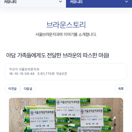
커뮤니티
커뮤니티
브라운스토리
서울브라운치과의 이야기를 소개합니다.
아담 가족들에게도 전달한 브라운의 따스한 마음!
작성자
서울브라운치과
18-10-15 09:48
조회
1,775회
댓글
0건
이전글
다음글
목록